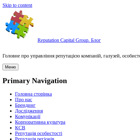
Skip to content
Reputation Capital Group. Блог
Головне про управління репутацією компаній, галузей, особисто
Меню
Primary Navigation
Головна сторінка
Про нас
Брендинг
Дослідження
Комунікації
Корпоративна культура
КСВ
Репутація особистості
Репутація регіонів