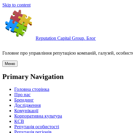
Skip to content
Reputation Capital Group. Блог
Головне про управління репутацією компаній, галузей, особисто
Меню
Primary Navigation
Головна сторінка
Про нас
Брендинг
Дослідження
Комунікації
Корпоративна культура
КСВ
Репутація особистості
Репутація регіонів