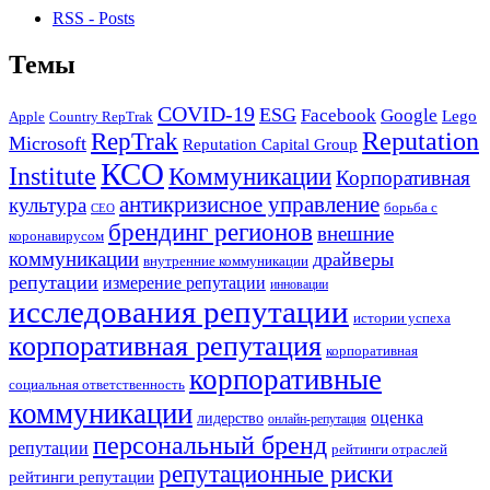
RSS - Posts
Темы
COVID-19
ESG
Facebook
Google
Lego
Apple
Country RepTrak
RepTrak
Reputation
Microsoft
Reputation Capital Group
КСО
Institute
Коммуникации
Корпоративная
антикризисное управление
культура
борьба с
СЕО
брендинг регионов
внешние
коронавирусом
коммуникации
драйверы
внутренние коммуникации
репутации
измерение репутации
инновации
исследования репутации
истории успеха
корпоративная репутация
корпоративная
корпоративные
социальная ответственность
коммуникации
оценка
лидерство
онлайн-репутация
персональный бренд
репутации
рейтинги отраслей
репутационные риски
рейтинги репутации