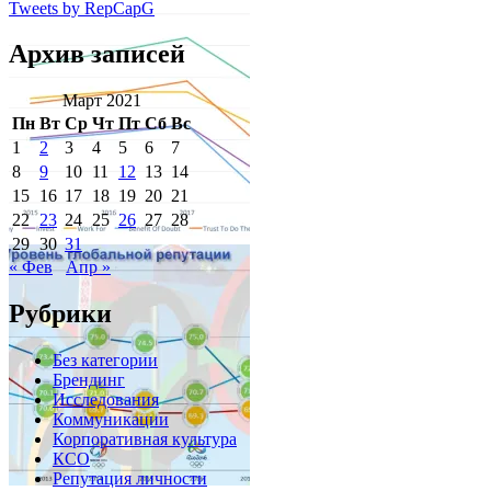
Tweets by RepCapG
Архив записей
Март 2021
Пн
Вт
Ср
Чт
Пт
Сб
Вс
1
2
3
4
5
6
7
8
9
10
11
12
13
14
15
16
17
18
19
20
21
22
23
24
25
26
27
28
29
30
31
« Фев
Апр »
Рубрики
Без категории
Брендинг
Исследования
Коммуникации
Корпоративная культура
КСО
Репутация личности