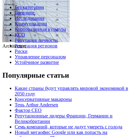
Без категории
Брендинг
Исследования
Коммуникации
Корпоративная культура
КСО
Репутация личности
Репутация регионов
Architecture
Риски
Управление персоналом
Устойчивое развитие
Популярные статьи
Какие страны будут управлять мировой экономикой в
2050 году
Консервативные макароны
Тень Arthur Andersen
Фактор СЕО
Репутационные лидеры Франции, Германии и
Великобритании
Семь компаний, которые не дадут умереть с голода
Новый мегаофис Google или как попасть на