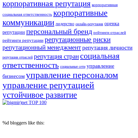
корпоративная репутация
корпоративная
корпоративные
социальная ответственность
коммуникации
оценка
лидерство
онлайн-репутация
персональный бренд
репутации
рейтинги отраслей
репутационные риски
рейтинги репутации
репутационный менеджмент
репутация личности
социальная
репутация стран
репутация отраслей
ответственность
управление
социальные сети
управление персоналом
бизнесом
управление репутацией
устойчивое развитие
© 2017 Reputation Capital. Использование материалов разрешается при
условии размещения ссылки (для интернет-изданий - гиперссылки) на
«Reputation Capital Group. Блог»
%d
bloggers like this: