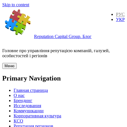
Skip to content
РУС
УКР
Reputation Capital Group. Блог
Головне про управління репутацією компаній, галузей,
особистостей і регіонів
Меню
Primary Navigation
Главная страница
О нас
Брендинг
Исследования
Коммуникации
Корпоративная культура
КСО
Репутация регионов