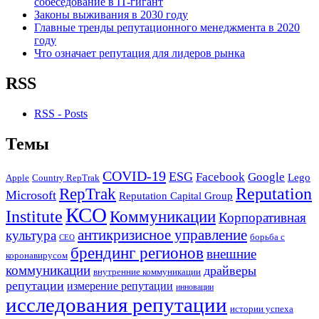
собеседование в IT-гигант
Законы выживания в 2030 году
Главные тренды репутационного менеджмента в 2020
году
Что означает репутация для лидеров рынка
RSS
RSS - Posts
Темы
COVID-19
ESG
Facebook
Google
Lego
Apple
Country RepTrak
RepTrak
Reputation
Microsoft
Reputation Capital Group
КСО
Institute
Коммуникации
Корпоративная
антикризисное управление
культура
борьба с
СЕО
брендинг регионов
внешние
коронавирусом
коммуникации
драйверы
внутренние коммуникации
репутации
измерение репутации
инновации
исследования репутации
истории успеха