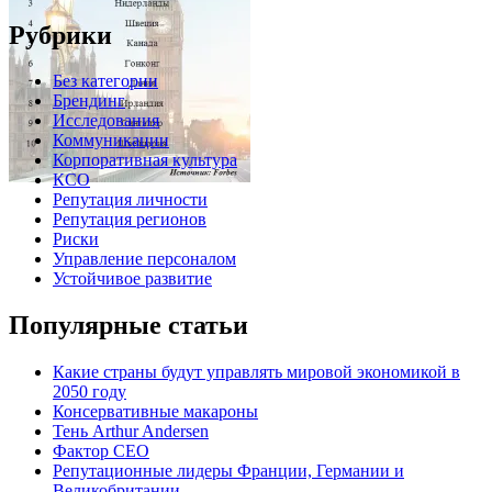
Рубрики
Без категории
Брендинг
Исследования
Коммуникации
Корпоративная культура
КСО
Репутация личности
Репутация регионов
Риски
Управление персоналом
Устойчивое развитие
Популярные статьи
Какие страны будут управлять мировой экономикой в
2050 году
Консервативные макароны
Тень Arthur Andersen
Фактор СЕО
Репутационные лидеры Франции, Германии и
Великобритании