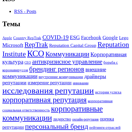
RSS - Posts
Темы
COVID-19
ESG
Facebook
Google
Lego
Apple
Country RepTrak
RepTrak
Reputation
Microsoft
Reputation Capital Group
КСО
Institute
Коммуникации
Корпоративная
антикризисное управление
культура
борьба с
СЕО
брендинг регионов
внешние
коронавирусом
коммуникации
драйверы
внутренние коммуникации
репутации
измерение репутации
инновации
исследования репутации
истории успеха
корпоративная репутация
корпоративная
корпоративные
социальная ответственность
коммуникации
оценка
лидерство
онлайн-репутация
персональный бренд
репутации
рейтинги отраслей