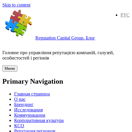
Skip to content
РУС
Reputation Capital Group. Блог
Головне про управління репутацією компаній, галузей,
особистостей і регіонів
Меню
Primary Navigation
Главная страница
О нас
Брендинг
Исследования
Коммуникации
Корпоративная культура
КСО
Репутация регионов