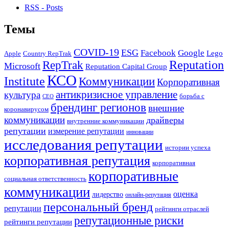
RSS - Posts
Темы
COVID-19
ESG
Facebook
Google
Lego
Apple
Country RepTrak
RepTrak
Reputation
Microsoft
Reputation Capital Group
КСО
Institute
Коммуникации
Корпоративная
антикризисное управление
культура
борьба с
СЕО
брендинг регионов
внешние
коронавирусом
коммуникации
драйверы
внутренние коммуникации
репутации
измерение репутации
инновации
исследования репутации
истории успеха
корпоративная репутация
корпоративная
корпоративные
социальная ответственность
коммуникации
оценка
лидерство
онлайн-репутация
персональный бренд
репутации
рейтинги отраслей
репутационные риски
рейтинги репутации