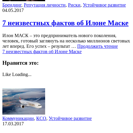
Брендинг
,
Репутация личности
,
Риски
,
Устойчивое развитие
04.05.2017
7 неизвестных фактов об Илоне Маске
Илон МАСК – это предприниматель нового поколения,
человек, готовый заглянуть на несколько миллионов световых
лет вперед. Его успех – результат …
Продолжить чтение
7 неизвестных фактов об Илоне Маске
Нравится это:
Like
Loading...
Коммуникации
,
КСО
,
Устойчивое развитие
17.03.2017