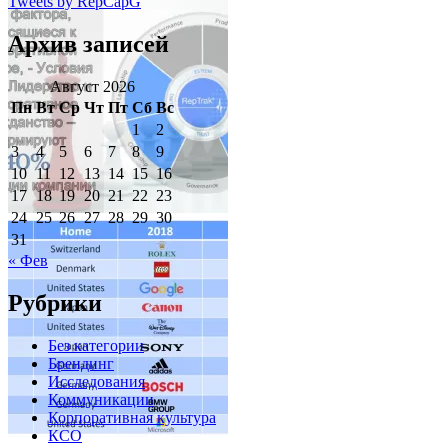
Tweets by RepCapG
Архив записей
Август 2026
Пн
Вт
Ср
Чт
Пт
Сб
Вс
1
2
3
4
5
6
7
8
9
10
11
12
13
14
15
16
17
18
19
20
21
22
23
24
25
26
27
28
29
30
31
« Фев
Рубрики
Без категории
Брендинг
Исследования
Коммуникации
Корпоративная культура
КСО