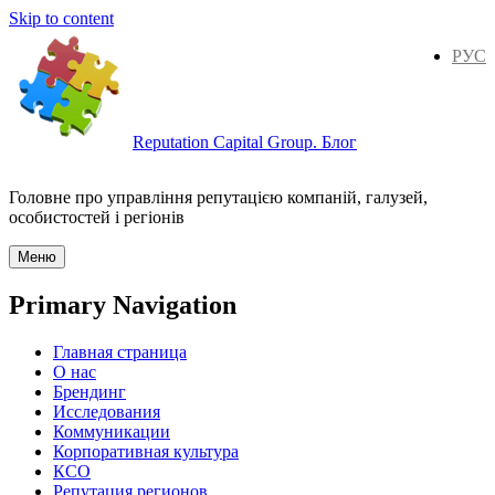
Skip to content
РУС
Reputation Capital Group. Блог
Головне про управління репутацією компаній, галузей,
особистостей і регіонів
Меню
Primary Navigation
Главная страница
О нас
Брендинг
Исследования
Коммуникации
Корпоративная культура
КСО
Репутация регионов