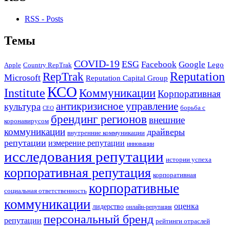
RSS - Posts
Темы
COVID-19
ESG
Facebook
Google
Lego
Apple
Country RepTrak
RepTrak
Reputation
Microsoft
Reputation Capital Group
КСО
Institute
Коммуникации
Корпоративная
антикризисное управление
культура
борьба с
СЕО
брендинг регионов
внешние
коронавирусом
коммуникации
драйверы
внутренние коммуникации
репутации
измерение репутации
инновации
исследования репутации
истории успеха
корпоративная репутация
корпоративная
корпоративные
социальная ответственность
коммуникации
оценка
лидерство
онлайн-репутация
персональный бренд
репутации
рейтинги отраслей