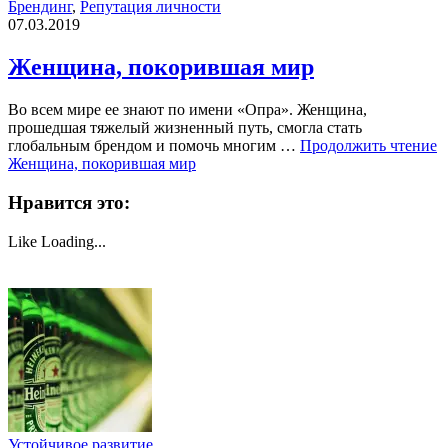
Брендинг
,
Репутация личности
07.03.2019
Женщина, покорившая мир
Во всем мире ее знают по имени «Опра». Женщина,
прошедшая тяжелый жизненный путь, смогла стать
глобальным брендом и помочь многим …
Продолжить чтение
Женщина, покорившая мир
Нравится это:
Like
Loading...
Устойчивое развитие