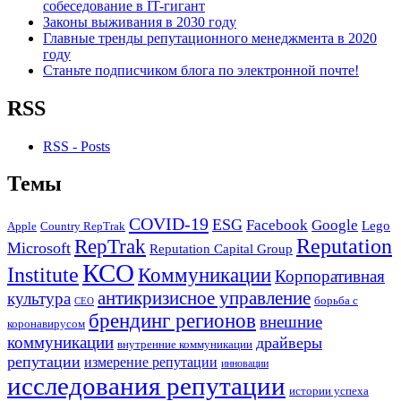
собеседование в IT-гигант
Законы выживания в 2030 году
Главные тренды репутационного менеджмента в 2020
году
Станьте подписчиком блога по электронной почте!
RSS
RSS - Posts
Темы
COVID-19
ESG
Facebook
Google
Lego
Apple
Country RepTrak
RepTrak
Reputation
Microsoft
Reputation Capital Group
КСО
Institute
Коммуникации
Корпоративная
антикризисное управление
культура
борьба с
СЕО
брендинг регионов
внешние
коронавирусом
коммуникации
драйверы
внутренние коммуникации
репутации
измерение репутации
инновации
исследования репутации
истории успеха