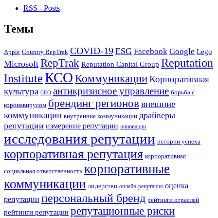
RSS - Posts
Темы
COVID-19
ESG
Facebook
Google
Lego
Apple
Country RepTrak
RepTrak
Reputation
Microsoft
Reputation Capital Group
КСО
Institute
Коммуникации
Корпоративная
антикризисное управление
культура
борьба с
СЕО
брендинг регионов
внешние
коронавирусом
коммуникации
драйверы
внутренние коммуникации
репутации
измерение репутации
инновации
исследования репутации
истории успеха
корпоративная репутация
корпоративная
корпоративные
социальная ответственность
коммуникации
оценка
лидерство
онлайн-репутация
персональный бренд
репутации
рейтинги отраслей
репутационные риски
рейтинги репутации