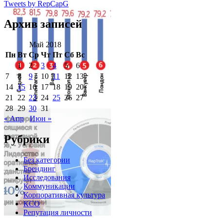
Tweets by RepCapG
Архив записей
Май 2018
Пн
Вт
Ср
Чт
Пт
Сб
Вс
1
2
3
4
5
6
7
8
9
10
11
12
13
14
15
16
17
18
19
20
21
22
23
24
25
26
27
28
29
30
31
« Апр
Июн »
Рубрики
Без категории
Брендинг
Исследования
Коммуникации
Корпоративная культура
КСО
Репутация личности