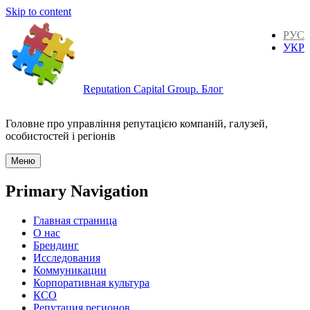
Skip to content
РУС
УКР
Reputation Capital Group. Блог
Головне про управління репутацією компаній, галузей,
особистостей і регіонів
Меню
Primary Navigation
Главная страница
О нас
Брендинг
Исследования
Коммуникации
Корпоративная культура
КСО
Репутация регионов