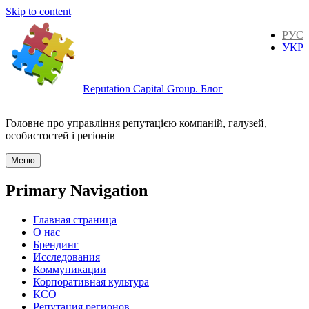
Skip to content
РУС
УКР
Reputation Capital Group. Блог
Головне про управління репутацією компаній, галузей,
особистостей і регіонів
Меню
Primary Navigation
Главная страница
О нас
Брендинг
Исследования
Коммуникации
Корпоративная культура
КСО
Репутация регионов