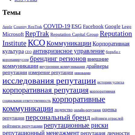
Темы
COVID-19
ESG
Facebook
Google
Lego
Apple
Country RepTrak
RepTrak
Reputation
Microsoft
Reputation Capital Group
КСО
Institute
Коммуникации
Корпоративная
антикризисное управление
культура
борьба с
СЕО
брендинг регионов
внешние
коронавирусом
коммуникации
драйверы
внутренние коммуникации
репутации
измерение репутации
инновации
исследования репутации
истории успеха
корпоративная репутация
корпоративная
корпоративные
социальная ответственность
коммуникации
оценка
лидерство
онлайн-репутация
персональный бренд
репутации
рейтинги отраслей
репутационные риски
рейтинги репутации
репутационный менеджмент
репутация личности