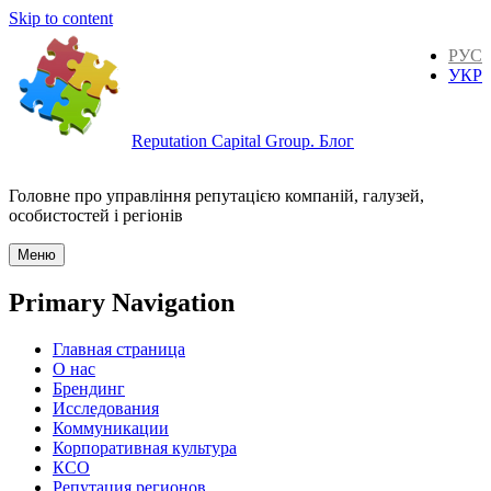
Skip to content
РУС
УКР
Reputation Capital Group. Блог
Головне про управління репутацією компаній, галузей,
особистостей і регіонів
Меню
Primary Navigation
Главная страница
О нас
Брендинг
Исследования
Коммуникации
Корпоративная культура
КСО
Репутация регионов