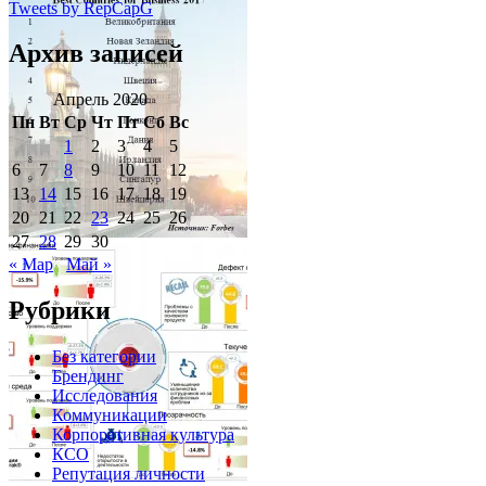
Tweets by RepCapG
Архив записей
Апрель 2020
Пн
Вт
Ср
Чт
Пт
Сб
Вс
1
2
3
4
5
6
7
8
9
10
11
12
13
14
15
16
17
18
19
20
21
22
23
24
25
26
27
28
29
30
« Мар
Май »
Рубрики
Без категории
Брендинг
Исследования
Коммуникации
Корпоративная культура
КСО
Репутация личности