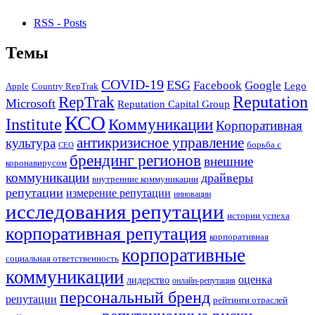
RSS - Posts
Темы
COVID-19
ESG
Facebook
Google
Lego
Apple
Country RepTrak
RepTrak
Reputation
Microsoft
Reputation Capital Group
КСО
Institute
Коммуникации
Корпоративная
антикризисное управление
культура
борьба с
СЕО
брендинг регионов
внешние
коронавирусом
коммуникации
драйверы
внутренние коммуникации
репутации
измерение репутации
инновации
исследования репутации
истории успеха
корпоративная репутация
корпоративная
корпоративные
социальная ответственность
коммуникации
оценка
лидерство
онлайн-репутация
персональный бренд
репутации
рейтинги отраслей