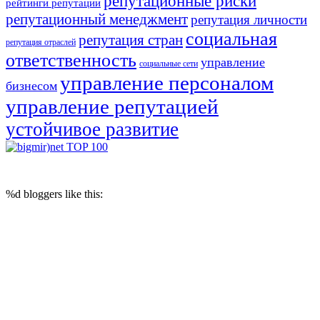
репутационные риски
рейтинги репутации
репутационный менеджмент
репутация личности
социальная
репутация стран
репутация отраслей
ответственность
управление
социальные сети
управление персоналом
бизнесом
управление репутацией
устойчивое развитие
© 2017 Reputation Capital. Использование материалов разрешается при
условии размещения ссылки (для интернет-изданий - гиперссылки) на
«Reputation Capital Group. Блог»
%d
bloggers like this: