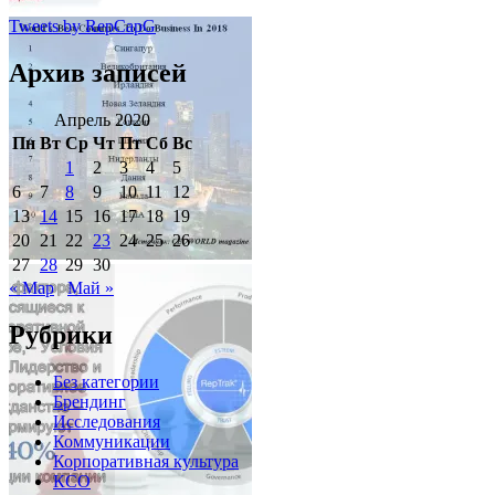
Tweets by RepCapG
Архив записей
Апрель 2020
Пн
Вт
Ср
Чт
Пт
Сб
Вс
1
2
3
4
5
6
7
8
9
10
11
12
13
14
15
16
17
18
19
20
21
22
23
24
25
26
27
28
29
30
« Мар
Май »
Рубрики
Без категории
Брендинг
Исследования
Коммуникации
Корпоративная культура
КСО