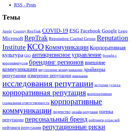
RSS - Posts
Темы
COVID-19
ESG
Facebook
Google
Lego
Apple
Country RepTrak
RepTrak
Reputation
Microsoft
Reputation Capital Group
КСО
Institute
Коммуникации
Корпоративная
антикризисное управление
культура
борьба с
СЕО
брендинг регионов
внешние
коронавирусом
коммуникации
драйверы
внутренние коммуникации
репутации
измерение репутации
инновации
исследования репутации
истории успеха
корпоративная репутация
корпоративная
корпоративные
социальная ответственность
коммуникации
оценка
лидерство
онлайн-репутация
персональный бренд
репутации
рейтинги отраслей
репутационные риски
рейтинги репутации