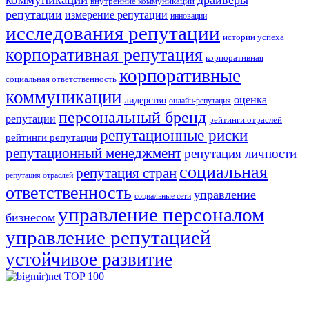
внутренние коммуникации
репутации
измерение репутации
инновации
исследования репутации
истории успеха
корпоративная репутация
корпоративная
корпоративные
социальная ответственность
коммуникации
оценка
лидерство
онлайн-репутация
персональный бренд
репутации
рейтинги отраслей
репутационные риски
рейтинги репутации
репутационный менеджмент
репутация личности
социальная
репутация стран
репутация отраслей
ответственность
управление
социальные сети
управление персоналом
бизнесом
управление репутацией
устойчивое развитие
© 2017 Reputation Capital. Использование материалов разрешается при
условии размещения ссылки (для интернет-изданий - гиперссылки) на