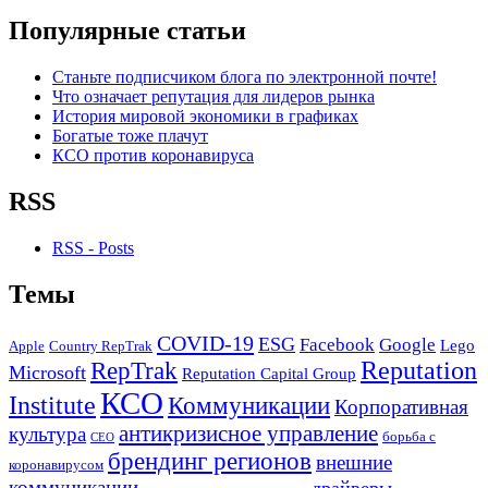
Популярные статьи
Станьте подписчиком блога по электронной почте!
Что означает репутация для лидеров рынка
История мировой экономики в графиках
Богатые тоже плачут
КСО против коронавируса
RSS
RSS - Posts
Темы
COVID-19
ESG
Facebook
Google
Lego
Apple
Country RepTrak
RepTrak
Reputation
Microsoft
Reputation Capital Group
КСО
Institute
Коммуникации
Корпоративная
антикризисное управление
культура
борьба с
СЕО
брендинг регионов
внешние
коронавирусом
коммуникации
драйверы