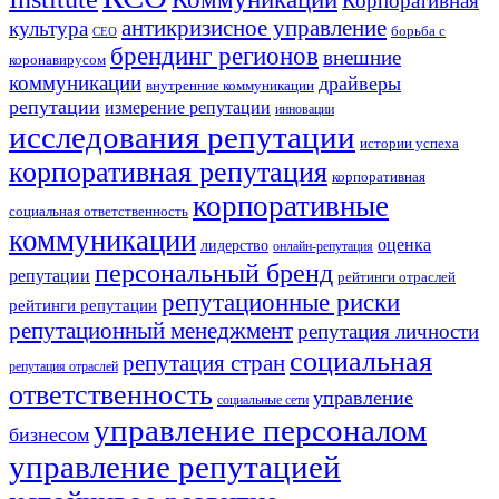
Корпоративная
антикризисное управление
культура
борьба с
СЕО
брендинг регионов
внешние
коронавирусом
коммуникации
драйверы
внутренние коммуникации
репутации
измерение репутации
инновации
исследования репутации
истории успеха
корпоративная репутация
корпоративная
корпоративные
социальная ответственность
коммуникации
оценка
лидерство
онлайн-репутация
персональный бренд
репутации
рейтинги отраслей
репутационные риски
рейтинги репутации
репутационный менеджмент
репутация личности
социальная
репутация стран
репутация отраслей
ответственность
управление
социальные сети
управление персоналом
бизнесом
управление репутацией