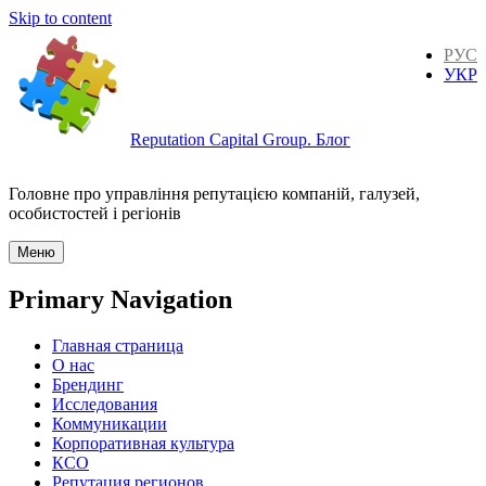
Skip to content
РУС
УКР
Reputation Capital Group. Блог
Головне про управління репутацією компаній, галузей,
особистостей і регіонів
Меню
Primary Navigation
Главная страница
О нас
Брендинг
Исследования
Коммуникации
Корпоративная культура
КСО
Репутация регионов