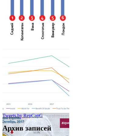
Tweets by RepCapG
Архив записей