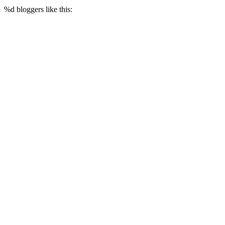
«Reputation Capital Group. Блог»
%d
bloggers like this: