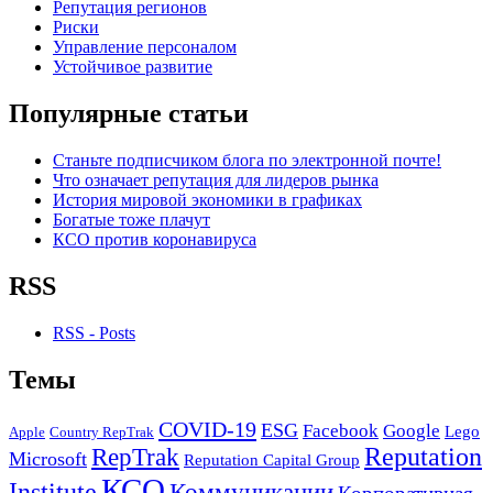
Репутация регионов
Риски
Управление персоналом
Устойчивое развитие
Популярные статьи
Станьте подписчиком блога по электронной почте!
Что означает репутация для лидеров рынка
История мировой экономики в графиках
Богатые тоже плачут
КСО против коронавируса
RSS
RSS - Posts
Темы
COVID-19
ESG
Facebook
Google
Lego
Apple
Country RepTrak
RepTrak
Reputation
Microsoft
Reputation Capital Group
КСО
Institute
Коммуникации