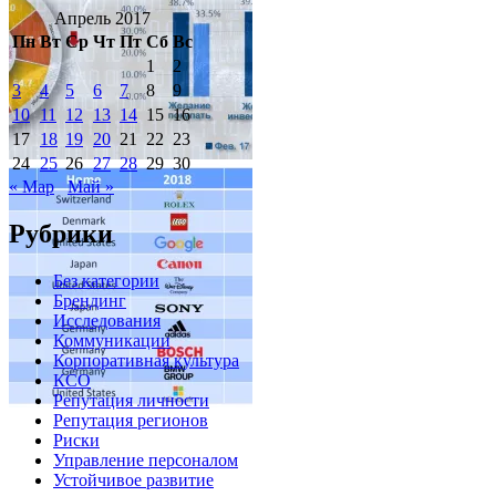
Апрель 2017
Пн
Вт
Ср
Чт
Пт
Сб
Вс
1
2
3
4
5
6
7
8
9
10
11
12
13
14
15
16
17
18
19
20
21
22
23
24
25
26
27
28
29
30
« Мар
Май »
Рубрики
Без категории
Брендинг
Исследования
Коммуникации
Корпоративная культура
КСО
Репутация личности
Репутация регионов
Риски
Управление персоналом
Устойчивое развитие