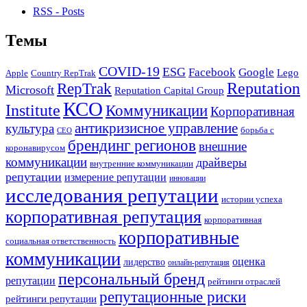
RSS - Posts
Темы
COVID-19
ESG
Facebook
Google
Lego
Apple
Country RepTrak
RepTrak
Reputation
Microsoft
Reputation Capital Group
КСО
Institute
Коммуникации
Корпоративная
антикризисное управление
культура
борьба с
СЕО
брендинг регионов
внешние
коронавирусом
коммуникации
драйверы
внутренние коммуникации
репутации
измерение репутации
инновации
исследования репутации
истории успеха
корпоративная репутация
корпоративная
корпоративные
социальная ответственность
коммуникации
оценка
лидерство
онлайн-репутация
персональный бренд
репутации
рейтинги отраслей
репутационные риски
рейтинги репутации