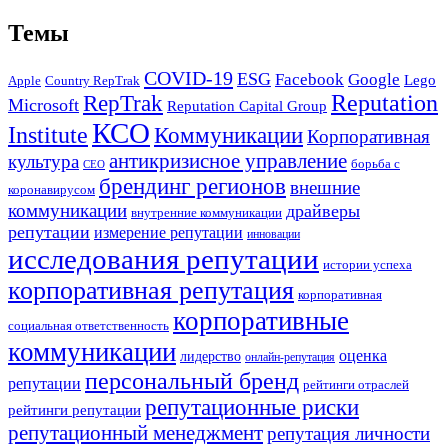
Темы
COVID-19
ESG
Facebook
Google
Lego
Apple
Country RepTrak
RepTrak
Reputation
Microsoft
Reputation Capital Group
КСО
Institute
Коммуникации
Корпоративная
антикризисное управление
культура
борьба с
СЕО
брендинг регионов
внешние
коронавирусом
коммуникации
драйверы
внутренние коммуникации
репутации
измерение репутации
инновации
исследования репутации
истории успеха
корпоративная репутация
корпоративная
корпоративные
социальная ответственность
коммуникации
оценка
лидерство
онлайн-репутация
персональный бренд
репутации
рейтинги отраслей
репутационные риски
рейтинги репутации
репутационный менеджмент
репутация личности