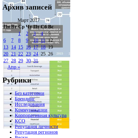
Архив записей
Март 2017
Пн
Вт
Ср
Чт
Пт
Сб
Вс
1
2
3
4
5
6
7
8
9
10
11
12
13
14
15
16
17
18
19
20
21
22
23
24
25
26
27
28
29
30
31
Апр »
Рубрики
Без категории
Брендинг
Исследования
Коммуникации
Корпоративная культура
КСО
Репутация личности
Репутация регионов
Риски