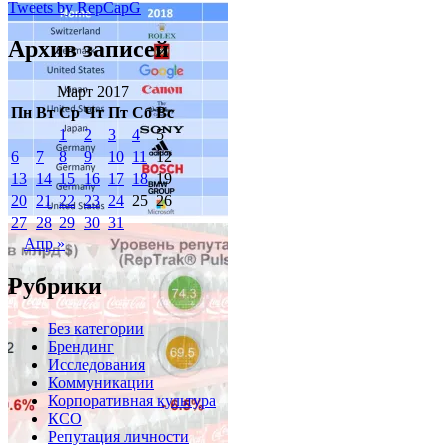
Tweets by RepCapG
Архив записей
Март 2017
Пн
Вт
Ср
Чт
Пт
Сб
Вс
1
2
3
4
5
6
7
8
9
10
11
12
13
14
15
16
17
18
19
20
21
22
23
24
25
26
27
28
29
30
31
Апр »
Рубрики
Без категории
Брендинг
Исследования
Коммуникации
Корпоративная культура
КСО
Репутация личности