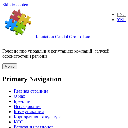
Skip to content
РУС
УКР
Reputation Capital Group. Блог
Головне про управління репутацією компаній, галузей,
особистостей і регіонів
Меню
Primary Navigation
Главная страница
О нас
Брендинг
Исследования
Коммуникации
Корпоративная культура
КСО
Репутация регионов