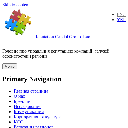
Skip to content
РУС
УКР
Reputation Capital Group. Блог
Головне про управління репутацією компаній, галузей,
особистостей і регіонів
Меню
Primary Navigation
Главная страница
О нас
Брендинг
Исследования
Коммуникации
Корпоративная культура
КСО
Репутация регионов