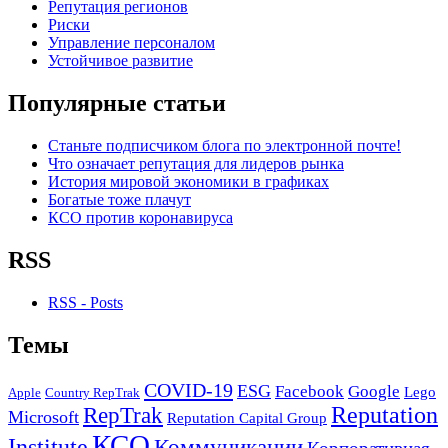
Репутация регионов
Риски
Управление персоналом
Устойчивое развитие
Популярные статьи
Станьте подписчиком блога по электронной почте!
Что означает репутация для лидеров рынка
История мировой экономики в графиках
Богатые тоже плачут
КСО против коронавируса
RSS
RSS - Posts
Темы
COVID-19
ESG
Facebook
Google
Lego
Apple
Country RepTrak
RepTrak
Reputation
Microsoft
Reputation Capital Group
КСО
Institute
Коммуникации