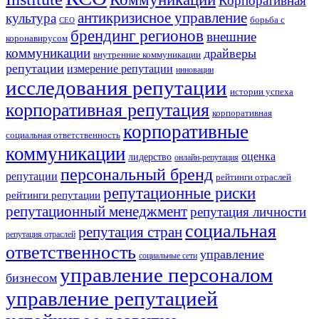
Корпоративная
антикризисное управление
культура
борьба с
СЕО
брендинг регионов
внешние
коронавирусом
коммуникации
драйверы
внутренние коммуникации
репутации
измерение репутации
инновации
исследования репутации
истории успеха
корпоративная репутация
корпоративная
корпоративные
социальная ответственность
коммуникации
оценка
лидерство
онлайн-репутация
персональный бренд
репутации
рейтинги отраслей
репутационные риски
рейтинги репутации
репутационный менеджмент
репутация личности
социальная
репутация стран
репутация отраслей
ответственность
управление
социальные сети
управление персоналом
бизнесом
управление репутацией