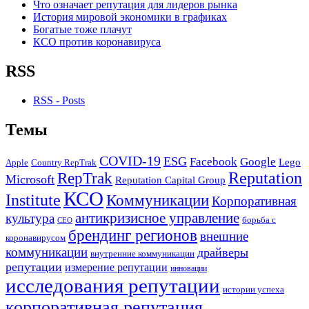
Что означает репутация для лидеров рынка
История мировой экономики в графиках
Богатые тоже плачут
КСО против коронавируса
RSS
RSS - Posts
Темы
COVID-19
ESG
Facebook
Google
Lego
Apple
Country RepTrak
RepTrak
Reputation
Microsoft
Reputation Capital Group
КСО
Institute
Коммуникации
Корпоративная
антикризисное управление
культура
борьба с
СЕО
брендинг регионов
внешние
коронавирусом
коммуникации
драйверы
внутренние коммуникации
репутации
измерение репутации
инновации
исследования репутации
истории успеха
корпоративная репутация