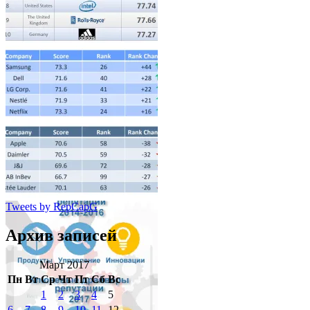
Tweets by RepCapG
Архив записей
Март 2017
Пн
Вт
Ср
Чт
Пт
Сб
Вс
1
2
3
4
5
6
7
8
9
10
11
12