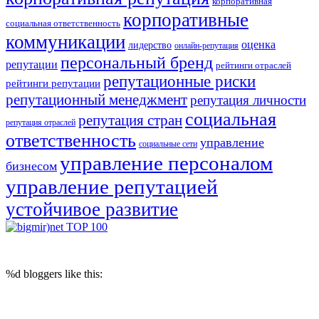
корпоративная
корпоративные
социальная ответственность
коммуникации
оценка
лидерство
онлайн-репутация
персональный бренд
репутации
рейтинги отраслей
репутационные риски
рейтинги репутации
репутационный менеджмент
репутация личности
социальная
репутация стран
репутация отраслей
ответственность
управление
социальные сети
управление персоналом
бизнесом
управление репутацией
устойчивое развитие
© 2017 Reputation Capital. Использование материалов разрешается при
условии размещения ссылки (для интернет-изданий - гиперссылки) на
«Reputation Capital Group. Блог»
%d
bloggers like this: