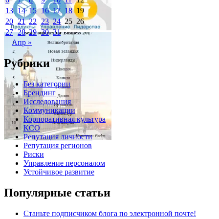
13
14
15
16
17
18
19
20
21
22
23
24
25
26
27
28
29
30
31
Architecture
Апр »
Рубрики
Без категории
Брендинг
Исследования
Коммуникации
Корпоративная культура
КСО
Репутация личности
Репутация регионов
Риски
Управление персоналом
Устойчивое развитие
Популярные статьи
Станьте подписчиком блога по электронной почте!