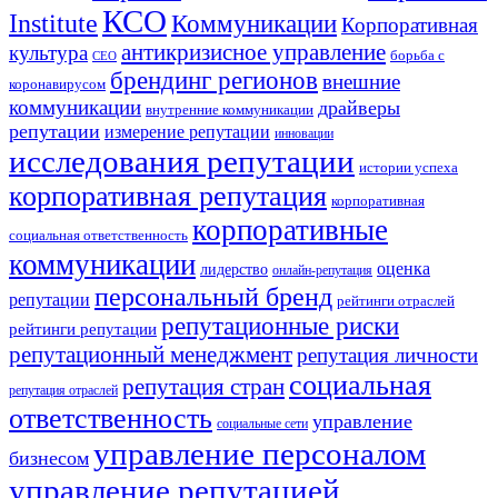
КСО
Institute
Коммуникации
Корпоративная
антикризисное управление
культура
борьба с
СЕО
брендинг регионов
внешние
коронавирусом
коммуникации
драйверы
внутренние коммуникации
репутации
измерение репутации
инновации
исследования репутации
истории успеха
корпоративная репутация
корпоративная
корпоративные
социальная ответственность
коммуникации
оценка
лидерство
онлайн-репутация
персональный бренд
репутации
рейтинги отраслей
репутационные риски
рейтинги репутации
репутационный менеджмент
репутация личности
социальная
репутация стран
репутация отраслей
ответственность
управление
социальные сети
управление персоналом
бизнесом
управление репутацией