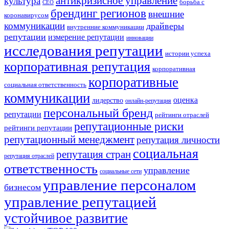
антикризисное управление
культура
борьба с
СЕО
брендинг регионов
внешние
коронавирусом
коммуникации
драйверы
внутренние коммуникации
репутации
измерение репутации
инновации
исследования репутации
истории успеха
корпоративная репутация
корпоративная
корпоративные
социальная ответственность
коммуникации
оценка
лидерство
онлайн-репутация
персональный бренд
репутации
рейтинги отраслей
репутационные риски
рейтинги репутации
репутационный менеджмент
репутация личности
социальная
репутация стран
репутация отраслей
ответственность
управление
социальные сети
управление персоналом
бизнесом
управление репутацией
устойчивое развитие