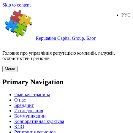
Skip to content
РУС
Reputation Capital Group. Блог
Головне про управління репутацією компаній, галузей,
особистостей і регіонів
Меню
Primary Navigation
Главная страница
О нас
Брендинг
Исследования
Коммуникации
Корпоративная культура
КСО
Репутация регионов