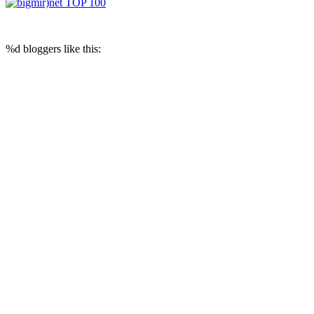
© 2017 Reputation Capital. Использование материалов разрешается при
условии размещения ссылки (для интернет-изданий - гиперссылки) на
«Reputation Capital Group. Блог»
%d
bloggers like this: