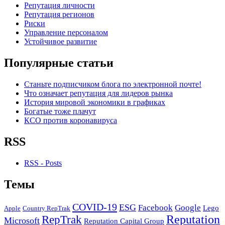
Репутация личности
Репутация регионов
Риски
Управление персоналом
Устойчивое развитие
Популярные статьи
Станьте подписчиком блога по электронной почте!
Что означает репутация для лидеров рынка
История мировой экономики в графиках
Богатые тоже плачут
КСО против коронавируса
RSS
RSS - Posts
Темы
COVID-19
ESG
Facebook
Google
Lego
Apple
Country RepTrak
RepTrak
Reputation
Microsoft
Reputation Capital Group