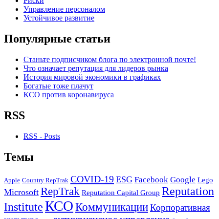
Риски
Управление персоналом
Устойчивое развитие
Популярные статьи
Станьте подписчиком блога по электронной почте!
Что означает репутация для лидеров рынка
История мировой экономики в графиках
Богатые тоже плачут
КСО против коронавируса
RSS
RSS - Posts
Темы
COVID-19
ESG
Facebook
Google
Lego
Apple
Country RepTrak
RepTrak
Reputation
Microsoft
Reputation Capital Group
КСО
Institute
Коммуникации
Корпоративная