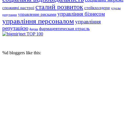
сталий розвиток
споживчі настрої
стейкхолдери
угрозы
управління бізнесом
управление рисками
репутации
управління персоналом
управління
репутацією
фармацевтическая отрасль
фарма
© 2017 Reputation Capital. Использование материалов разрешается при
условии размещения ссылки (для интернет-изданий - гиперссылки) на
«Reputation Capital Group. Блог»
%d
bloggers like this: