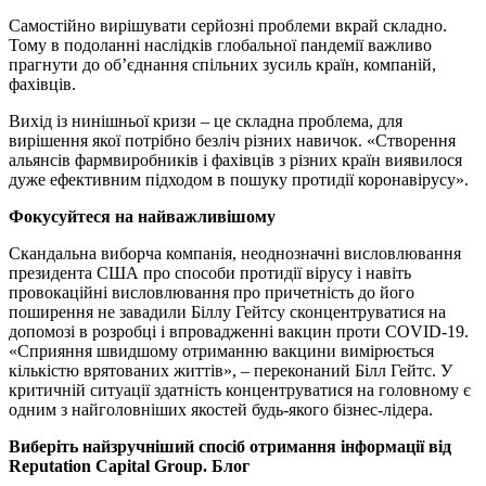
Самостійно вирішувати серйозні проблеми вкрай складно.
Тому в подоланні наслідків глобальної пандемії важливо
прагнути до об’єднання спільних зусиль країн, компаній,
фахівців.
Вихід із нинішньої кризи – це складна проблема, для
вирішення якої потрібно безліч різних навичок. «Створення
альянсів фармвиробників і фахівців з різних країн виявилося
дуже ефективним підходом в пошуку протидії коронавірусу».
Фокусуйтеся на найважливішому
Скандальна виборча компанія, неоднозначні висловлювання
президента США про способи протидії вірусу і навіть
провокаційні висловлювання про причетність до його
поширення не завадили Біллу Гейтсу сконцентруватися на
допомозі в розробці і впровадженні вакцин проти COVID-19.
«Сприяння швидшому отриманню вакцини вимірюється
кількістю врятованих життів», – переконаний Білл Гейтс. У
критичній ситуації здатність концентруватися на головному є
одним з найголовніших якостей будь-якого бізнес-лідера.
Виберіть
найзручніший
спосіб
отримання
інформації
від
Reputation Capital Group
.
Блог