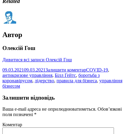
Related
Автор
Олексій Гош
Дивитися всі записи Олексій Гош
09.03.2021
09.03.2021
Залишити коментар
COVID-19
,
антикризове управління
,
Білл Гейтс
,
боротьба з
коронавірусом
,
лідерство
,
правила для бізнеса
,
управління
бізнесом
Залишити відповідь
Ваша e-mail адреса не оприлюднюватиметься.
Обов’язкові
поля позначені
*
Коментар