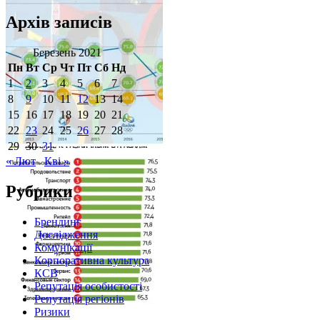
Архів записів
Березень 2021
Пн
Вт
Ср
Чт
Пт
Сб
Нд
1
2
3
4
5
6
7
8
9
10
11
12
13
14
15
16
17
18
19
20
21
22
23
24
25
26
27
28
29
30
31
« Лют
Кві »
Рубрики
Брендинг
Дослідження
Комунікації
Корпоративна культура
КСВ
Репутація особистості
Репутація регіонів
Ризики