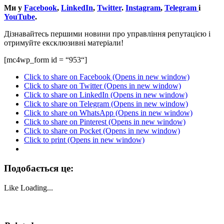
Ми
у
Facebook
,
LinkedIn
,
Twitter
.
Instagram
,
Telegram
і
YouTube
.
Дізнавайтесь першими
новини
про управління
репутацією
і
отримуйте
ексклюзивні
матеріали
!
[m
c4wp_form id
=
“
953
“
]
Click to share on Facebook (Opens in new window)
Click to share on Twitter (Opens in new window)
Click to share on LinkedIn (Opens in new window)
Click to share on Telegram (Opens in new window)
Click to share on WhatsApp (Opens in new window)
Click to share on Pinterest (Opens in new window)
Click to share on Pocket (Opens in new window)
Click to print (Opens in new window)
Подобається це:
Like
Loading...