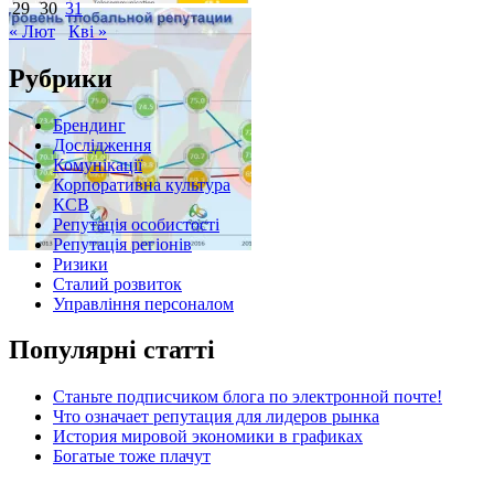
29
30
31
« Лют
Кві »
Рубрики
Брендинг
Дослідження
Комунікації
Корпоративна культура
КСВ
Репутація особистості
Репутація регіонів
Ризики
Сталий розвиток
Управління персоналом
Популярні статті
Станьте подписчиком блога по электронной почте!
Что означает репутация для лидеров рынка
История мировой экономики в графиках
Богатые тоже плачут