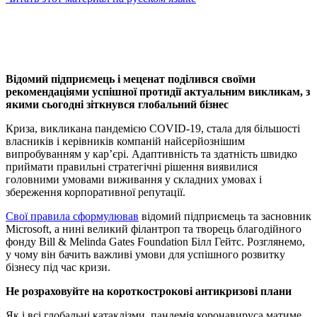
Відомий підприємець і меценат поділився своїми
рекомендаціями успішної протидії актуальним викликам, з
якими сьогодні зіткнувся глобальний бізнес
Криза, викликана пандемією COVID-19, стала для більшості
власників і керівників компаній найсерйознішим
випробуванням у кар’єрі. Адаптивність та здатність швидко
приймати правильні стратегічні рішення виявилися
головними умовами виживання у складних умовах і
збереження корпоративної репутації.
Свої правила сформулював
відомий підприємець та засновник
Microsoft, а нині великий філантроп та творець благодійного
фонду Bill & Melinda Gates Foundation Білл Гейтс. Розглянемо,
у чому він бачить важливі умови для успішного розвитку
бізнесу під час кризи.
Не розраховуйте на короткострокові антикризові плани
Як і всі глобальні катаклізми, пандемія коронавируса матиме