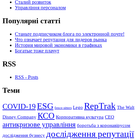
Сталий розвиток
Управління персоналом
Популярні статті
Станьте подписчиком блога по электронной почте!
Что означает репутация для лидеров рынка
История мировой экономики в графиках
Богатые тоже плачут
RSS
RSS - Posts
Теми
RepTrak
ESG
COVID-19
Lego
The Walt
fence-sitters
КСО
Disney Company
Корпоративна культура
СЕО
антикризове управління
боротьба з коронавірусом
дослідження репутації
дослідження бузнесу