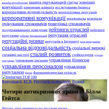
защита окружающей среды
зовнішні
жалобы потребителей
комунікації
изменение климата
исследования бизнеса
корпоративна відповідальність
корпоративна репутація
корпоративні комунікації
миллениалы
міленіали
очікування споживачів
поведінка споживачів
рейтинги отраслей
поддерживающее поведение
рейтинги
репутация отраслей
репутации
рейтинг фармкомпаний
репутаційні ризики
репутація в Інтернеті
риск менеджмент
соціальна відповідальність
соціальні мережі
сталий розвиток
споживчі настрої
стейкхолдери
угрозы
управління бізнесом
управление рисками
репутации
управління персоналом
управління
репутацією
фармацевтическая отрасль
фарма
Комунікації
,
КСВ
,
Репутація особистості
,
Ризики
Чотири антикризових правила Білла
Гейтса
Читать этот материал на русском языке