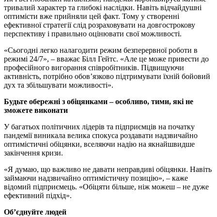
тривалий характер та глибокі наслідки. Навіть відчайдушні
оптимісти вже прийняли цей факт. Тому у створенні
ефективної стратегії слід розраховувати на довгострокову
перспективу і правильно оцінювати свої можливості.
«Сьогодні легко налагодити режим безперервної роботи в
режимі 24/7», – вважає Білл Гейтс. «Але це може привести до
професійного вигорання співробітників. Підвищуючи
активність, потрібно обов’язково підтримувати їхній бойовий
дух та збільшувати можливості».
Будьте обережні з обіцянками – особливо, тими, які не
зможете
виконати
У багатьох політичних лідерів та підприємців на початку
пандемії виникала велика спокуса роздавати надзвичайно
оптимістичні обіцянки, вселяючи надію на якнайшвидше
закінчення кризи.
«Я думаю, що важливо не давати неправдиві обіцянки. Навіть
займаючи надзвичайно оптимістичну позицію», – каже
відомий підприємець. «Обіцяти більше, ніж можеш – не дуже
ефективний підхід».
Об’єднуйте людей