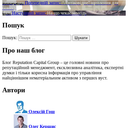
Попередня
Попередній запис:
“Антіковідне” щеплення для
бізнесу
Далі
Наступний запис
На що чекає молодь
Пошук
Пошук:
Про наш блог
Блог Reputation Capital Group – це головні новини про
репутаційний менеджмент, ексклюзивна аналітика, експертні
думки і тільки корисна інформація про управління
найціннішим нематеріальним активом з перших вуст.
Автори
Олексій Гош
Олег Кершис