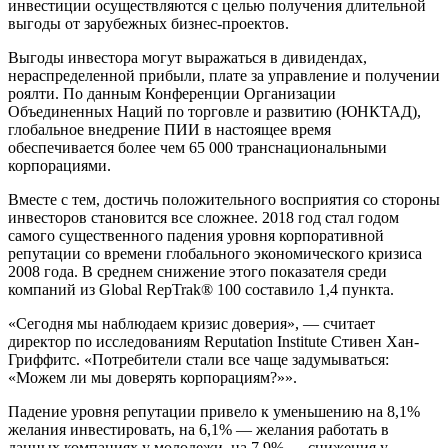
инвестиции осуществляются с целью получения длительной
выгоды от зарубежных бизнес-проектов.
Выгоды инвестора могут выражаться в дивидендах,
нераспределенной прибыли, плате за управление и получении
роялти. По данным Конференции Организации
Объединенных Наций по торговле и развитию (ЮНКТАД),
глобальное внедрение ПИИ в настоящее время
обеспечивается более чем 65 000 транснациональными
корпорациями.
Вместе с тем, достичь положительного восприятия со стороны
инвесторов становится все сложнее. 2018 год стал годом
самого существенного падения уровня корпоративной
репутации со времени глобального экономического кризиса
2008 года. В среднем снижение этого показателя среди
компаний из Global RepTrak® 100 составило 1,4 пункта.
«Сегодня мы наблюдаем кризис доверия», — считает
директор по исследованиям Reputation Institute Стивен Хан-
Гриффитс. «Потребители стали все чаще задумываться:
«Можем ли мы доверять корпорациям?»».
Падение уровня репутации привело к уменьшению на 8,1%
желания инвестировать, на 6,1% — желания работать в
данных компаниях у молодежи, на 7,9% — снижения у