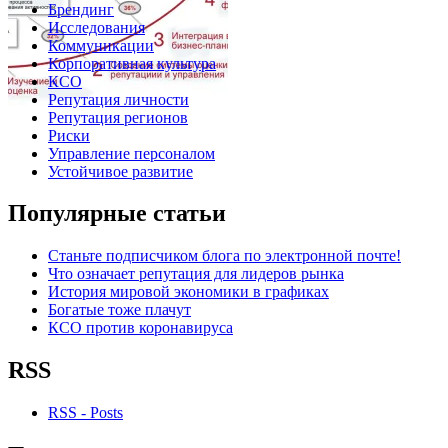
Брендинг
Исследования
Коммуникации
Корпоративная культура
КСО
Репутация личности
Репутация регионов
Риски
Управление персоналом
Устойчивое развитие
Популярные статьи
Станьте подписчиком блога по электронной почте!
Что означает репутация для лидеров рынка
История мировой экономики в графиках
Богатые тоже плачут
КСО против коронавируса
RSS
RSS - Posts