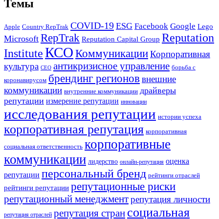
Темы
COVID-19
ESG
Facebook
Google
Lego
Apple
Country RepTrak
RepTrak
Reputation
Microsoft
Reputation Capital Group
КСО
Institute
Коммуникации
Корпоративная
антикризисное управление
культура
борьба с
СЕО
брендинг регионов
внешние
коронавирусом
коммуникации
драйверы
внутренние коммуникации
репутации
измерение репутации
инновации
исследования репутации
истории успеха
корпоративная репутация
корпоративная
корпоративные
социальная ответственность
коммуникации
оценка
лидерство
онлайн-репутация
персональный бренд
репутации
рейтинги отраслей
репутационные риски
рейтинги репутации
репутационный менеджмент
репутация личности
социальная
репутация стран
репутация отраслей