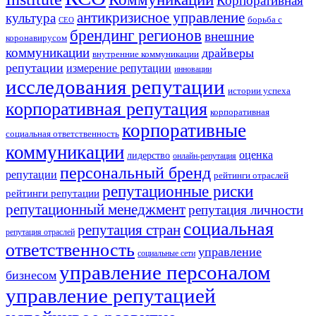
Корпоративная
антикризисное управление
культура
борьба с
СЕО
брендинг регионов
внешние
коронавирусом
коммуникации
драйверы
внутренние коммуникации
репутации
измерение репутации
инновации
исследования репутации
истории успеха
корпоративная репутация
корпоративная
корпоративные
социальная ответственность
коммуникации
оценка
лидерство
онлайн-репутация
персональный бренд
репутации
рейтинги отраслей
репутационные риски
рейтинги репутации
репутационный менеджмент
репутация личности
социальная
репутация стран
репутация отраслей
ответственность
управление
социальные сети
управление персоналом
бизнесом
управление репутацией