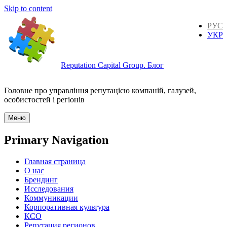
Skip to content
РУС
УКР
Reputation Capital Group. Блог
Головне про управління репутацією компаній, галузей,
особистостей і регіонів
Меню
Primary Navigation
Главная страница
О нас
Брендинг
Исследования
Коммуникации
Корпоративная культура
КСО
Репутация регионов