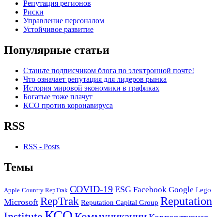
Репутация регионов
Риски
Управление персоналом
Устойчивое развитие
Популярные статьи
Станьте подписчиком блога по электронной почте!
Что означает репутация для лидеров рынка
История мировой экономики в графиках
Богатые тоже плачут
КСО против коронавируса
RSS
RSS - Posts
Темы
COVID-19
ESG
Facebook
Google
Lego
Apple
Country RepTrak
RepTrak
Reputation
Microsoft
Reputation Capital Group
КСО
Institute
Коммуникации