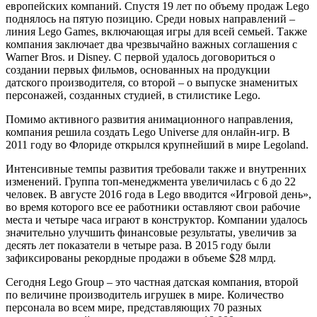
европейских компаний. Спустя 19 лет по объему продаж Lego
поднялось на пятую позицию. Среди новых направлений –
линия Lego Games, включающая игры для всей семьей. Также
компания заключает два чрезвычайно важных соглашения с
Warner Bros. и Disney. С первой удалось договориться о
создании первых фильмов, основанных на продукции
датского производителя, со второй – о выпуске знаменитых
персонажей, созданных студией, в стилистике Lego.
Помимо активного развития анимационного направления,
компания решила создать Lego Universe для онлайн-игр. В
2011 году во Флориде открылся крупнейший в мире Legoland.
Интенсивные темпы развития требовали также и внутренних
изменений. Группа топ-менеджмента увеличилась с 6 до 22
человек. В августе 2016 года в Lego вводится «Игровой день»,
во время которого все ее работники оставляют свои рабочие
места и четыре часа играют в конструктор. Компании удалось
значительно улучшить финансовые результаты, увеличив за
десять лет показатели в четыре раза. В 2015 году были
зафиксированы рекордные продажи в объеме $28 млрд.
Сегодня Lego Group – это частная датская компания, второй
по величине производитель игрушек в мире. Количество
персонала во всем мире, представляющих 70 разных