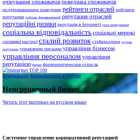
очікування споживачів
поведінка споживачів
рейтинги отраслей
поддерживающее поведение
рейтинги
репутация отраслей
репутации
рейтинг фармкомпаний
репутаційні ризики
репутація в Інтернеті
риск менеджмент
соціальна відповідальність
соціальні мережі
сталий розвиток
споживчі настрої
стейкхолдери
угрозы
управління бізнесом
управление рисками
репутации
управління персоналом
управління
репутацією
фармацевтическая отрасль
фарма
Комунікації
,
Корпоративна культура
Неигрушечный бизнес
Читать этот материал на русском языке
Системное управление корпоративной репутацией