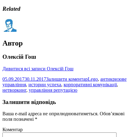
Related
Автор
Олексій Гош
Дивитися всі записи Олексій Гош
05.09.2017
30.11.2017
Залишити коментар
Lego
,
антикризове
управління
,
истории успеха
,
корпоративні комунікації
,
нетворкинг
,
управління репутацією
Залишити відповідь
Ваша e-mail адреса не оприлюднюватиметься.
Обов’язкові
поля позначені
*
Коментар