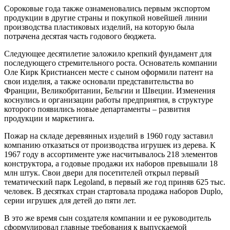
Сороковые года также ознаменовались первым экспортом
продукции в другие страны и покупкой новейшей линии
производства пластиковых изделий, на которую была
потрачена десятая часть годового бюджета.
Следующее десятилетие заложило крепкий фундамент для
последующего стремительного роста. Основатель компании
Оле Кирк Кристиансен месте с сыном оформили патент на
свои изделия, а также основали представительства во
Франции, Великобритании, Бельгии и Швеции. Изменения
коснулись и организации работы предприятия, в структуре
которого появились новые департаменты – развития
продукции и маркетинга.
Пожар на складе деревянных изделий в 1960 году заставил
компанию отказаться от производства игрушек из дерева. К
1967 году в ассортименте уже насчитывалось 218 элементов
конструктора, а годовые продажи их наборов превышали 18
млн штук. Свои двери для посетителей открыл первый
тематический парк Legoland, в первый же год приняв 625 тыс.
человек. В десятках стран стартовала продажа наборов Duplo,
серии игрушек для детей до пяти лет.
В это же время сын создателя компании и ее руководитель
сформулировал главные требования к выпускаемой