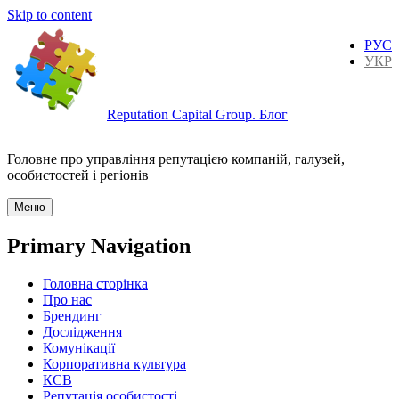
Skip to content
РУС
УКР
Reputation Capital Group. Блог
Головне про управління репутацією компаній, галузей,
особистостей і регіонів
Меню
Primary Navigation
Головна сторінка
Про нас
Брендинг
Дослідження
Комунікації
Корпоративна культура
КСВ
Репутація особистості