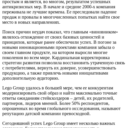
простым и является, во многом, результатом успешных
антикризисных мер. В начале и средине 2000-х компания
переживала не лучшие времена. Ее преследовали падение
продаж и провалы в многочисленных попытках найти свое
место в новых направлениях.
Поиск причин неудач показал, что главным «виновником»
являлось отхождение от своих базовых ценностей и
принципов, которые ранее обеспечили успех. В погоне за
новыми инновационными проектами компания забыла о
своем главном продукте, на котором выросли многие
поколения во всем мире. Кардинальная корректировка
стратегии развития позволила восстановить утраченную связь
с потребителями, вернуть их доверие, усовершенствовать
продукцию, а также привлечь новыми инициативами
дополнительную аудиторию.
Lego Group удалось в большей мере, чем ее конкурентам
модернизировать свой образ и найти максимально точные
ответы ожиданиям стейкхолдеров – детей, их родителей,
партнеров, лидеров мнений. Более 50% респондентов,
опрошенных во время глобального исследования, называют
репутацию датской компании превосходной.
Сегодняшний успех Lego Group имеет несколько важных