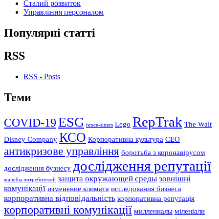
Сталий розвиток
Управління персоналом
Популярні статті
RSS
RSS - Posts
Теми
RepTrak
ESG
COVID-19
Lego
The Walt
fence-sitters
КСО
Disney Company
Корпоративна культура
СЕО
антикризове управління
боротьба з коронавірусом
дослідження репутації
дослідження бузнесу
защита окружающей среды
зовнішні
жалобы потребителей
комунікації
изменение климата
исследования бизнеса
корпоративна відповідальність
корпоративна репутація
корпоративні комунікації
миллениалы
міленіали