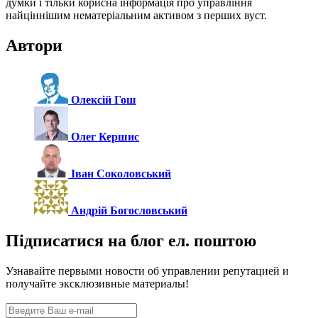
думки і тільки корисна інформація про управління
найціннішим нематеріальним активом з перших вуст.
Автори
Олексій Гош
Олег Кершис
Іван Соколовський
Андрій Богословський
Підписатися на блог ел. поштою
Узнавайте первыми новости об управлении репутацией и
получайте эксклюзивные материалы!