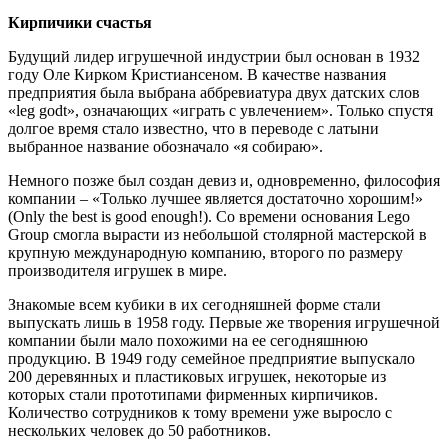
Кирпичики счастья
Будущий лидер игрушечной индустрии был основан в 1932
году Оле Кирком Кристиансеном. В качестве названия
предприятия была выбрана аббревиатура двух датских слов
«leg godt», означающих «играть с увлечением». Только спустя
долгое время стало известно, что в переводе с латыни
выбранное название обозначало «я собираю».
Немного позже был создан девиз и, одновременно, философия
компании – «Только лучшее является достаточно хорошим!»
(Only the best is good enough!). Со времени основания Lego
Group смогла вырасти из небольшой столярной мастерской в
крупную международную компанию, второго по размеру
производителя игрушек в мире.
Знакомые всем кубики в их сегодняшней форме стали
выпускать лишь в 1958 году. Первые же творения игрушечной
компании были мало похожими на ее сегодняшнюю
продукцию. В 1949 году семейное предприятие выпускало
200 деревянных и пластиковых игрушек, некоторые из
которых стали прототипами фирменных кирпичиков.
Количество сотрудников к тому времени уже выросло с
нескольких человек до 50 работников.