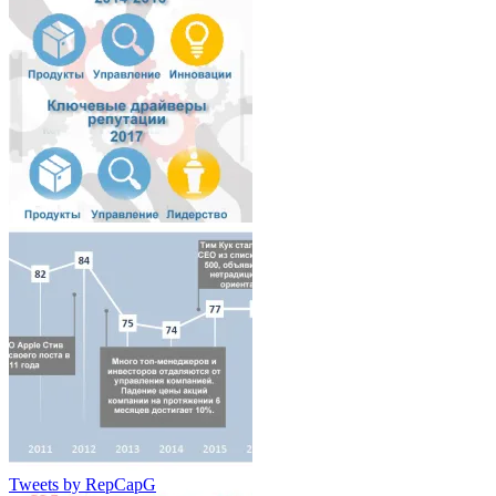
Tweets by RepCapG