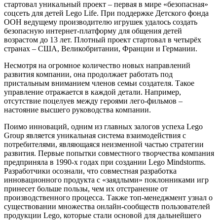
стартовал уникальный проект – первая в мире «безопасная»
соцсеть для детей Lego Life. При поддержке Детского фонда
ООН ведущему производителю игрушек удалось создать
безопасную интернет-платформу для общения детей
возрастом до 13 лет. Плотный проект стартовал в четырёх
странах – США, Великобритании, Франции и Германии.
Несмотря на огромное количество новых направлений
развития компании, она продолжает работать под
пристальным вниманием членов семьи создателя. Такое
управление отражается в каждой детали. Например,
отсутствие поцелуев между героями лего-фильмов –
настояние высшего руководства компании.
Поимо инноваций, одним из главных залогов успеха Lego
Group является уникальная система взаимодействия с
потребителями, являющаяся неизменной частью стратегии
развития. Первые попытки совместного творчества компания
предприняла в 1990-х годах при создании Lego Mindstorms.
Разработчики осознали, что совместная разработка
инновационного продукта с «заядлыми» поклонниками игр
принесет больше пользы, чем их отстранение от
производственного процесса. Также топ-менеджмент узнал о
существовании множества онлайн-сообществ пользователей
продукции Lego, которые стали основой для дальнейшего