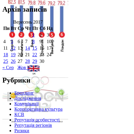
Архів записів
Вересень 2017
Пн
Вт
Ср
Чт
Пт
Сб
Нд
1
2
3
4
5
6
7
8
9
10
11
12
13
14
15
16
17
18
19
20
21
22
23
24
25
26
27
28
29
30
« Сер
Жов »
Рубрики
Брендинг
Дослідження
Комунікації
Корпоративна культура
КСВ
Репутація особистості
Репутація регіонів
Ризики