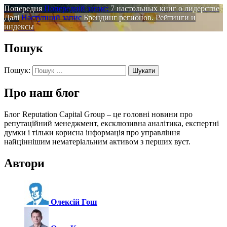
Попередня
Попередній запис:
7 настольных книг о лидерстве
Далі
Наступний запис
Брендинг регионов. Рейтинги и
индексы
Пошук
Пошук:
Про наш блог
Блог Reputation Capital Group – це головні новини про
репутаційний менеджмент, ексклюзивна аналітика, експертні
думки і тільки корисна інформація про управління
найціннішим нематеріальним активом з перших вуст.
Автори
Олексій Гош