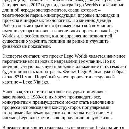
Запущенная в 2017 году видео-игра Lego Worlds стала частью
длинной череды экспериментов, среди которых –
тематические парки, кинопродукция, игровые площадки и
проекты в цифровых технологиях. По мнению Девида
Робертсона, автора книг о феномене датской компании,
именно аутсорсинговое развитие таких проектов как Lego
Worlds и, в особенности, кинонаправление позволит ей
существенно укрепить позиции на рынке и улучшить
финансовые показатели.
Эксперты считают, что проект Lego Worlds является наименее
перспективным из новых направлений компании. По их
мнению, самую большую прибыль в ближайшие пять-семь лет
будет приносить киноотрасль. Фильм Lego Batman уже собрал
около $311 млн. Подобный успех пророчат и следующей
картине – Lego Ninjago.
Учитывая, что патентная защита «чудо-кирпичиков»
закончилась в 1980-х и их могут производить все,
конкурентным преимуществом может стать наполнение
процесса использования конструкторов популярными
историями. Завлекая маленьких пользователей новыми
идеями, Lego вдыхает в свою продукцию новую жизнь.
В реализации концептуальных экспериментов Lego пытается