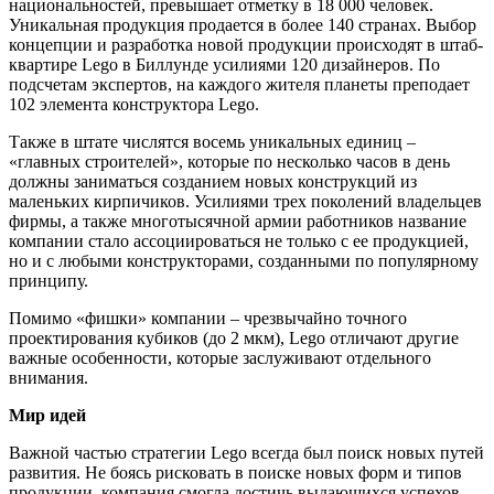
национальностей, превышает отметку в 18 000 человек.
Уникальная продукция продается в более 140 странах. Выбор
концепции и разработка новой продукции происходят в штаб-
квартире Lego в Биллунде усилиями 120 дизайнеров. По
подсчетам экспертов, на каждого жителя планеты преподает
102 элемента конструктора Lego.
Также в штате числятся восемь уникальных единиц –
«главных строителей», которые по несколько часов в день
должны заниматься созданием новых конструкций из
маленьких кирпичиков. Усилиями трех поколений владельцев
фирмы, а также многотысячной армии работников название
компании стало ассоциироваться не только с ее продукцией,
но и с любыми конструкторами, созданными по популярному
принципу.
Помимо «фишки» компании – чрезвычайно точного
проектирования кубиков (до 2 мкм), Lego отличают другие
важные особенности, которые заслуживают отдельного
внимания.
Мир идей
Важной частью стратегии Lego всегда был поиск новых путей
развития. Не боясь рисковать в поиске новых форм и типов
продукции, компания смогла достичь выдающихся успехов.