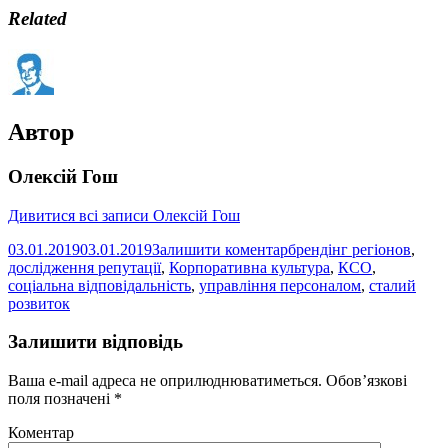
Related
Автор
Олексій Гош
Дивитися всі записи Олексій Гош
03.01.2019
03.01.2019
Залишити коментар
брендінг регіонов
,
дослідження репутації
,
Корпоративна культура
,
КСО
,
соціальна відповідальність
,
управління персоналом
,
сталий
розвиток
Залишити відповідь
Ваша e-mail адреса не оприлюднюватиметься.
Обов’язкові
поля позначені
*
Коментар