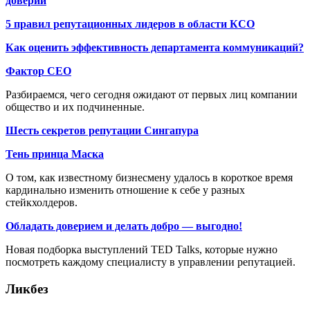
доверии
5 правил репутационных лидеров в области КСО
Как оценить эффективность департамента коммуникаций?
Фактор СЕО
Разбираемся, чего сегодня ожидают от первых лиц компании
общество и их подчиненные.
Шесть секретов репутации Сингапура
Тень принца Маска
О том, как известному бизнесмену удалось в короткое время
кардинально изменить отношение к себе у разных
стейкхолдеров.
Обладать доверием и делать добро — выгодно!
Новая подборка выступлений TED Talks, которые нужно
посмотреть каждому специалисту в управлении репутацией.
Ликбез