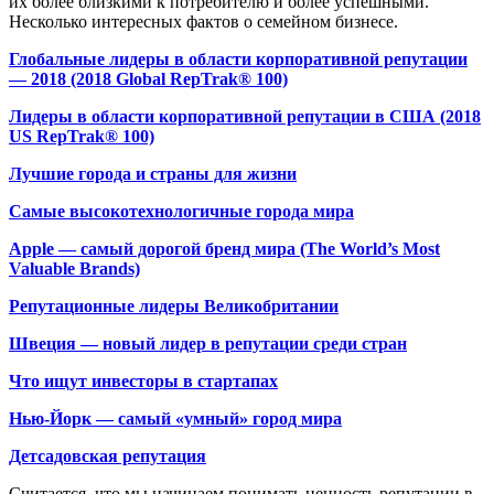
их более близкими к потребителю и более успешными.
Несколько интересных фактов о семейном бизнесе.
Глобальные лидеры в области корпоративной репутации
— 2018 (2018 Global RepTrak® 100)
Лидеры в области корпоративной репутации в США (2018
US RepTrak® 100)
Лучшие города и страны для жизни
Самые высокотехнологичные города мира
Apple — самый дорогой бренд мира (The World’s Most
Valuable Brands)
Репутационные лидеры Великобритании
Швеция — новый лидер в репутации среди стран
Что ищут инвесторы в стартапах
Нью-Йорк — самый «умный» город мира
Детсадовская репутация
Считается, что мы начинаем понимать ценность репутации в