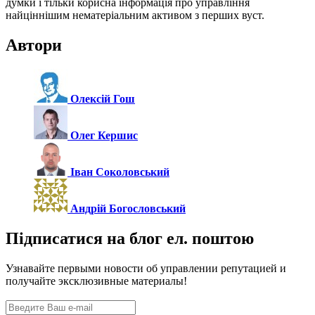
думки і тільки корисна інформація про управління
найціннішим нематеріальним активом з перших вуст.
Автори
Олексій Гош
Олег Кершис
Іван Соколовський
Андрій Богословський
Підписатися на блог ел. поштою
Узнавайте первыми новости об управлении репутацией и
получайте эксклюзивные материалы!