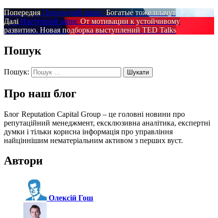
Попередня
Попередній запис:
Богатые тоже плачут
Далі
Наступний запис
От мотивации к устойчивому
развитию. Новая подборка выступлений TED Talks
Пошук
Пошук:
Про наш блог
Блог Reputation Capital Group – це головні новини про
репутаційний менеджмент, ексклюзивна аналітика, експертні
думки і тільки корисна інформація про управління
найціннішим нематеріальним активом з перших вуст.
Автори
Олексій Гош