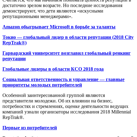
достаточно зрелом возрасте. Но последние исследования
демонстрируют, что дети являются «искусными
репутационными менеджерами».
Amazon обыгрывает Microsoft в борьбе за таланты
Токио — глобальный лидер в области репутации (2018 City
RepTrak®)
Гарвардский университет возглавил глобальный ренкинг
репутации
Глобальные лидеры в области КСО 2018 года
Социальная ответственность и управление — главные
приоритеты молодых потребителей
Особенной заинтересованной группой являются
представители молодежи. Об их влиянии на бизнес,
потребностях и стремлениях, оценке деятельности ведущих
компаний узнали организаторы исследования 2018 Millennial
RepTrak®.
Первые из потребителей