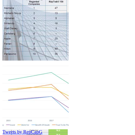
Architecture
Tweets by RepCapG