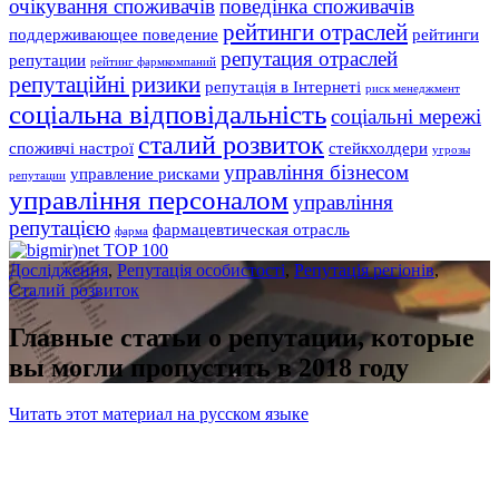
очікування споживачів
поведінка споживачів
рейтинги отраслей
поддерживающее поведение
рейтинги
репутация отраслей
репутации
рейтинг фармкомпаний
репутаційні ризики
репутація в Інтернеті
риск менеджмент
соціальна відповідальність
соціальні мережі
сталий розвиток
споживчі настрої
стейкхолдери
угрозы
управління бізнесом
управление рисками
репутации
управління персоналом
управління
репутацією
фармацевтическая отрасль
фарма
Дослідження
,
Репутація особистості
,
Репутація регіонів
,
Сталий розвиток
Главные статьи о репутации, которые
вы могли пропустить в 2018 году
Читать этот материал на русском языке