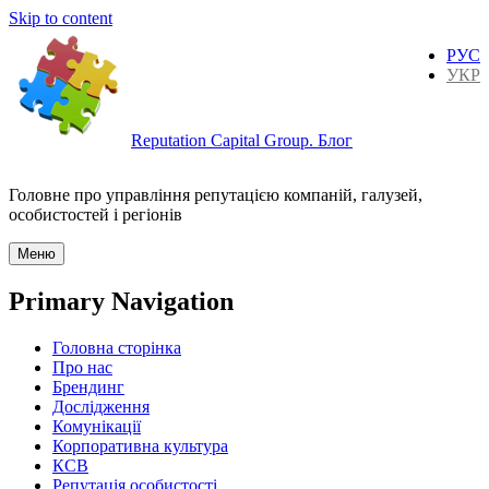
Skip to content
РУС
УКР
Reputation Capital Group. Блог
Головне про управління репутацією компаній, галузей,
особистостей і регіонів
Меню
Primary Navigation
Головна сторінка
Про нас
Брендинг
Дослідження
Комунікації
Корпоративна культура
КСВ
Репутація особистості