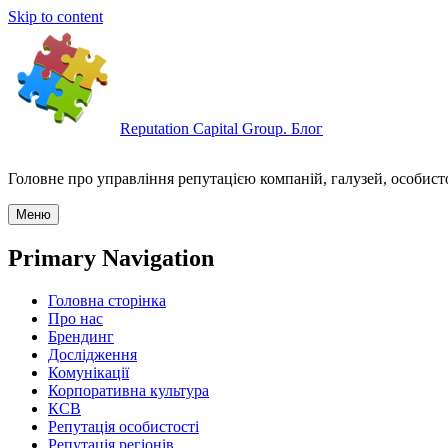
Skip to content
Reputation Capital Group. Блог
Головне про управління репутацією компаній, галузей, особисто
Меню
Primary Navigation
Головна сторінка
Про нас
Брендинг
Дослідження
Комунікації
Корпоративна культура
КСВ
Репутація особистості
Репутація регіонів