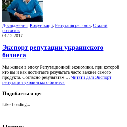
Дослідження
,
Комунікації
,
Репутація регіонів
,
Сталий
розвиток
01.12.2017
Экспорт репутации украинского
бизнеса
Мы живем в эпоху Репутационной экономики, при которой
кто вы и как достигаете результата часто важнее самого
продукта. Согласно результатам …
Читати далі
Экспорт
репутации украинского бизнеса
Подобається це:
Like
Loading...
Пошук