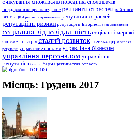
очікування споживачів
поведінка споживачів
рейтинги отраслей
поддерживающее поведение
рейтинги
репутация отраслей
репутации
рейтинг фармкомпаний
репутаційні ризики
репутація в Інтернеті
риск менеджмент
соціальна відповідальність
соціальні мережі
сталий розвиток
споживчі настрої
стейкхолдери
угрозы
управління бізнесом
управление рисками
репутации
управління персоналом
управління
репутацією
фармацевтическая отрасль
фарма
Місяць:
Грудень 2017