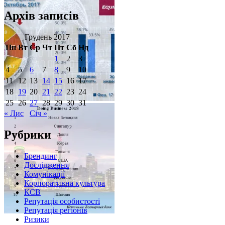
Архів записів
Грудень 2017
Пн
Вт
Ср
Чт
Пт
Сб
Нд
1
2
3
4
5
6
7
8
9
10
11
12
13
14
15
16
17
18
19
20
21
22
23
24
25
26
27
28
29
30
31
« Лис
Січ »
Рубрики
Брендинг
Дослідження
Комунікації
Корпоративна культура
КСВ
Репутація особистості
Репутація регіонів
Ризики