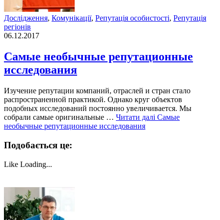
Дослідження
,
Комунікації
,
Репутація особистості
,
Репутація
регіонів
06.12.2017
Самые необычные репутационные
исследования
Изучение репутации компаний, отраслей и стран стало
распространенной практикой. Однако круг объектов
подобных исследований постоянно увеличивается. Мы
собрали самые оригинальные …
Читати далі
Самые
необычные репутационные исследования
Подобається це:
Like
Loading...