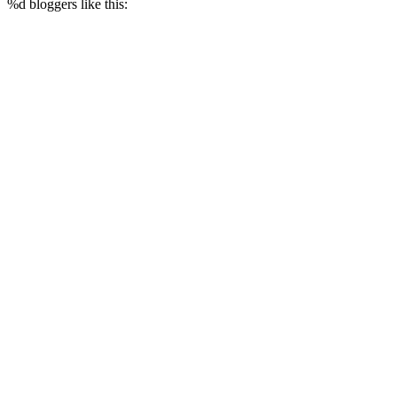
%d
bloggers like this: