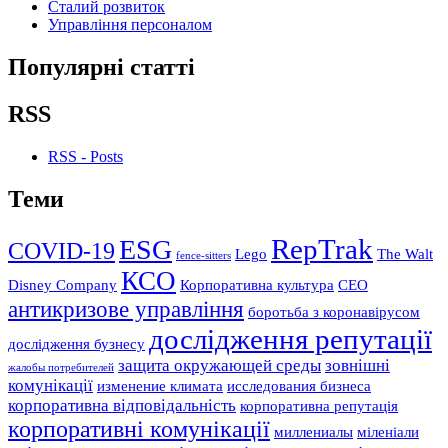
Сталий розвиток
Управління персоналом
Популярні статті
RSS
RSS - Posts
Теми
RepTrak
ESG
COVID-19
Lego
The Walt
fence-sitters
КСО
Disney Company
Корпоративна культура
СЕО
антикризове управління
боротьба з коронавірусом
дослідження репутації
дослідження бузнесу
защита окружающей среды
зовнішні
жалобы потребителей
комунікації
изменение климата
исследования бизнеса
корпоративна відповідальність
корпоративна репутація
корпоративні комунікації
миллениалы
міленіали