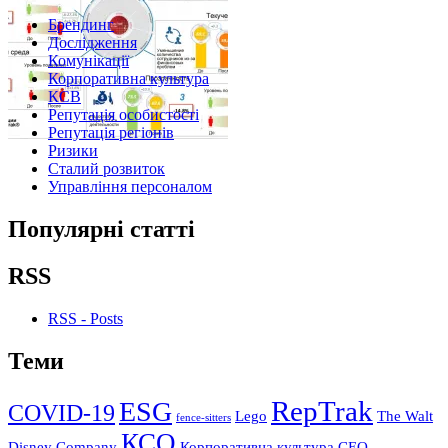
Брендинг
Дослідження
Комунікації
Корпоративна культура
КСВ
Репутація особистості
Репутація регіонів
Ризики
Сталий розвиток
Управління персоналом
Популярні статті
RSS
RSS - Posts
Теми
RepTrak
ESG
COVID-19
Lego
The Walt
fence-sitters
КСО
Disney Company
Корпоративна культура
СЕО