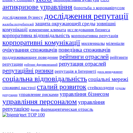
антикризове управління
боротьба з коронавірусом
дослідження репутації
дослідження бузнесу
защита окружающей среды
зовнішні
жалобы потребителей
комунікації
изменение климата
исследования бизнеса
корпоративна відповідальність
корпоративна репутація
корпоративні комунікації
миллениалы
міленіали
очікування споживачів
поведінка споживачів
рейтинги отраслей
поддерживающее поведение
рейтинги
репутация отраслей
репутации
рейтинг фармкомпаний
репутаційні ризики
репутація в Інтернеті
риск менеджмент
соціальна відповідальність
соціальні мережі
сталий розвиток
споживчі настрої
стейкхолдери
угрозы
управління бізнесом
управление рисками
репутации
управління персоналом
управління
репутацією
фармацевтическая отрасль
фарма
© 2017 Reputation Capital. Использование материалов разрешается при
условии размещения ссылки (для интернет-изданий - гиперссылки) на
«Reputation Capital Group. Блог»