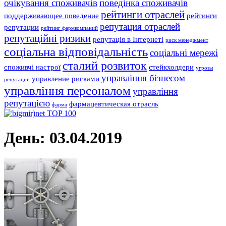
очікування споживачів
поведінка споживачів
рейтинги отраслей
поддерживающее поведение
рейтинги
репутация отраслей
репутации
рейтинг фармкомпаний
репутаційні ризики
репутація в Інтернеті
риск менеджмент
соціальна відповідальність
соціальні мережі
сталий розвиток
споживчі настрої
стейкхолдери
угрозы
управління бізнесом
управление рисками
репутации
управління персоналом
управління
репутацією
фармацевтическая отрасль
фарма
День:
03.04.2019