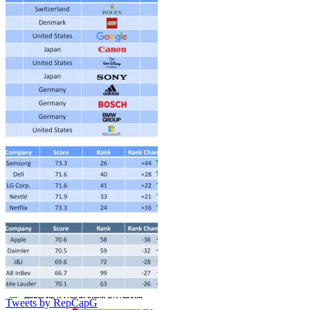
Tweets by RepCapG