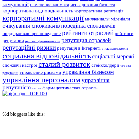
комунікації
изменение климата
исследования бизнеса
корпоративна відповідальність
корпоративна репутація
корпоративні комунікації
миллениалы
міленіали
очікування споживачів
поведінка споживачів
рейтинги отраслей
поддерживающее поведение
рейтинги
репутация отраслей
репутации
рейтинг фармкомпаний
репутаційні ризики
репутація в Інтернеті
риск менеджмент
соціальна відповідальність
соціальні мережі
сталий розвиток
споживчі настрої
стейкхолдери
угрозы
управління бізнесом
управление рисками
репутации
управління персоналом
управління
репутацією
фармацевтическая отрасль
фарма
© 2017 Reputation Capital. Использование материалов разрешается при
условии размещения ссылки (для интернет-изданий - гиперссылки) на
«Reputation Capital Group. Блог»
%d
bloggers like this: