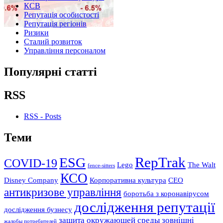
КСВ
Репутація особистості
Репутація регіонів
Ризики
Сталий розвиток
Управління персоналом
Популярні статті
RSS
RSS - Posts
Теми
RepTrak
ESG
COVID-19
Lego
The Walt
fence-sitters
КСО
Disney Company
Корпоративна культура
СЕО
антикризове управління
боротьба з коронавірусом
дослідження репутації
дослідження бузнесу
защита окружающей среды
зовнішні
жалобы потребителей