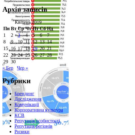
Архів записів
Квітень 2019
Пн
Вт
Ср
Чт
Пт
Сб
Нд
1
2
3
4
5
6
7
8
9
10
11
12
13
14
15
16
17
18
19
20
21
22
23
24
25
26
27
28
29
30
« Бер
Чер »
Рубрики
Брендинг
Дослідження
Комунікації
Корпоративна культура
КСВ
Репутація особистості
Репутація регіонів
Ризики