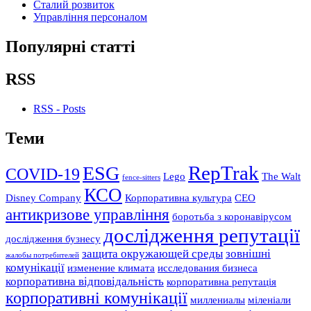
Сталий розвиток
Управління персоналом
Популярні статті
RSS
RSS - Posts
Теми
RepTrak
ESG
COVID-19
Lego
The Walt
fence-sitters
КСО
Disney Company
Корпоративна культура
СЕО
антикризове управління
боротьба з коронавірусом
дослідження репутації
дослідження бузнесу
защита окружающей среды
зовнішні
жалобы потребителей
комунікації
изменение климата
исследования бизнеса
корпоративна відповідальність
корпоративна репутація
корпоративні комунікації
миллениалы
міленіали