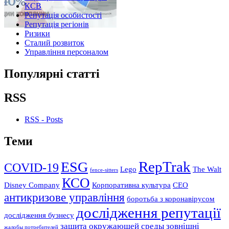
КСВ
Репутація особистості
Репутація регіонів
Ризики
Сталий розвиток
Управління персоналом
Популярні статті
RSS
RSS - Posts
Теми
RepTrak
ESG
COVID-19
Lego
The Walt
fence-sitters
КСО
Disney Company
Корпоративна культура
СЕО
антикризове управління
боротьба з коронавірусом
дослідження репутації
дослідження бузнесу
защита окружающей среды
зовнішні
жалобы потребителей