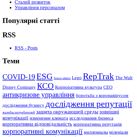
Сталий розвиток
Управління персоналом
Популярні статті
RSS
RSS - Posts
Теми
RepTrak
ESG
COVID-19
Lego
The Walt
fence-sitters
КСО
Disney Company
Корпоративна культура
СЕО
антикризове управління
боротьба з коронавірусом
дослідження репутації
дослідження бузнесу
защита окружающей среды
зовнішні
жалобы потребителей
комунікації
изменение климата
исследования бизнеса
корпоративна відповідальність
корпоративна репутація
корпоративні комунікації
миллениалы
міленіали