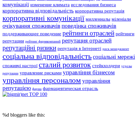
комунікації
изменение климата
исследования бизнеса
корпоративна відповідальність
корпоративна репутація
корпоративні комунікації
миллениалы
міленіали
очікування споживачів
поведінка споживачів
рейтинги отраслей
поддерживающее поведение
рейтинги
репутация отраслей
репутации
рейтинг фармкомпаний
репутаційні ризики
репутація в Інтернеті
риск менеджмент
соціальна відповідальність
соціальні мережі
сталий розвиток
споживчі настрої
стейкхолдери
угрозы
управління бізнесом
управление рисками
репутации
управління персоналом
управління
репутацією
фармацевтическая отрасль
фарма
© 2017 Reputation Capital. Использование материалов разрешается при
условии размещения ссылки (для интернет-изданий - гиперссылки) на
«Reputation Capital Group. Блог»
%d
bloggers like this: