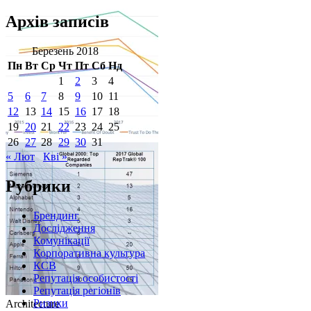
Архів записів
Березень 2018
Пн
Вт
Ср
Чт
Пт
Сб
Нд
1
2
3
4
5
6
7
8
9
10
11
12
13
14
15
16
17
18
19
20
21
22
23
24
25
26
27
28
29
30
31
« Лют
Кві »
Рубрики
Брендинг
Дослідження
Комунікації
Корпоративна культура
КСВ
Репутація особистості
Репутація регіонів
Ризики
Architecture