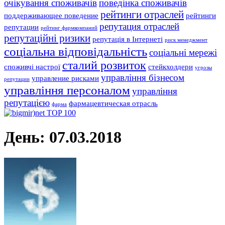
очікування споживачів
поведінка споживачів
рейтинги отраслей
поддерживающее поведение
рейтинги
репутация отраслей
репутации
рейтинг фармкомпаний
репутаційні ризики
репутація в Інтернеті
риск менеджмент
соціальна відповідальність
соціальні мережі
сталий розвиток
споживчі настрої
стейкхолдери
угрозы
управління бізнесом
управление рисками
репутации
управління персоналом
управління
репутацією
фармацевтическая отрасль
фарма
День:
07.03.2018