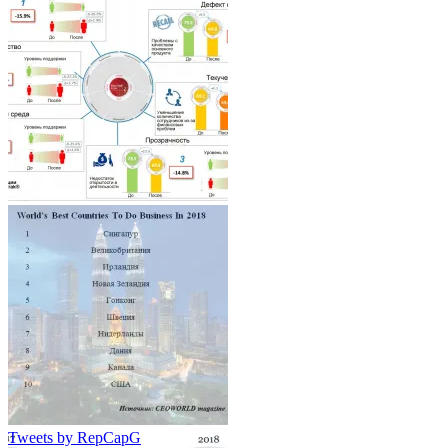
Tweets by RepCapG