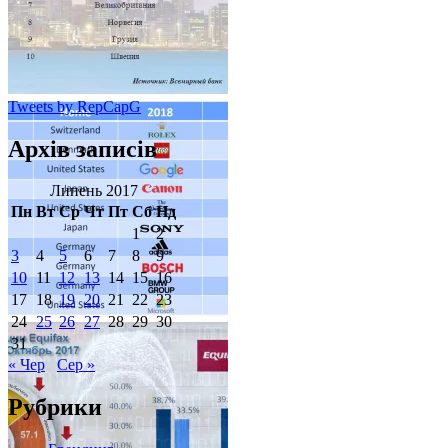
Tweets by RepCapG
Архів записів
Липень 2017
Пн
Вт
Ср
Чт
Пт
Сб
Нд
1
2
3
4
5
6
7
8
9
10
11
12
13
14
15
16
17
18
19
20
21
22
23
24
25
26
27
28
29
30
31
« Чер
Сер »
Рубрики