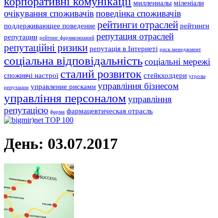
корпоративні комунікації
миллениалы
міленіали
очікування споживачів
поведінка споживачів
рейтинги отраслей
поддерживающее поведение
рейтинги
репутация отраслей
репутации
рейтинг фармкомпаний
репутаційні ризики
репутація в Інтернеті
риск менеджмент
соціальна відповідальність
соціальні мережі
сталий розвиток
споживчі настрої
стейкхолдери
угрозы
управління бізнесом
управление рисками
репутации
управління персоналом
управління
репутацією
фармацевтическая отрасль
фарма
День:
03.07.2017