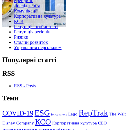
Брендинг
Дослідження
Комунікації
Корпоративна культура
КСВ
Репутація особистості
Репутація регіонів
Ризики
Сталий розвиток
Управління персоналом
Популярні статті
RSS
RSS - Posts
Теми
RepTrak
ESG
COVID-19
Lego
The Walt
fence-sitters
КСО
Disney Company
Корпоративна культура
СЕО