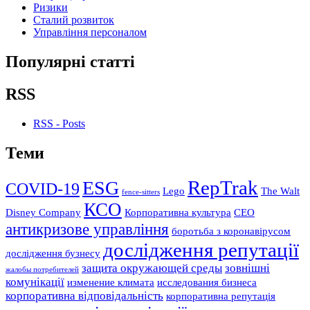
Ризики
Сталий розвиток
Управління персоналом
Популярні статті
RSS
RSS - Posts
Теми
RepTrak
ESG
COVID-19
Lego
The Walt
fence-sitters
КСО
Disney Company
Корпоративна культура
СЕО
антикризове управління
боротьба з коронавірусом
дослідження репутації
дослідження бузнесу
защита окружающей среды
зовнішні
жалобы потребителей
комунікації
изменение климата
исследования бизнеса
корпоративна відповідальність
корпоративна репутація