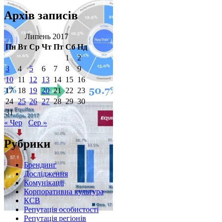
Архів записів
Липень 2017
Пн
Вт
Ср
Чт
Пт
Сб
Нд
1
2
3
4
5
6
7
8
9
10
11
12
13
14
15
16
17
18
19
20
21
22
23
24
25
26
27
28
29
30
31
« Чер
Сер »
Рубрики
Брендинг
Дослідження
Комунікації
Корпоративна культура
КСВ
Репутація особистості
Репутація регіонів