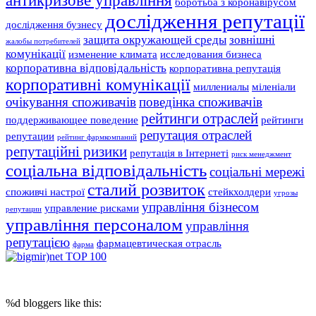
антикризове управління
боротьба з коронавірусом
дослідження репутації
дослідження бузнесу
защита окружающей среды
зовнішні
жалобы потребителей
комунікації
изменение климата
исследования бизнеса
корпоративна відповідальність
корпоративна репутація
корпоративні комунікації
миллениалы
міленіали
очікування споживачів
поведінка споживачів
рейтинги отраслей
поддерживающее поведение
рейтинги
репутация отраслей
репутации
рейтинг фармкомпаний
репутаційні ризики
репутація в Інтернеті
риск менеджмент
соціальна відповідальність
соціальні мережі
сталий розвиток
споживчі настрої
стейкхолдери
угрозы
управління бізнесом
управление рисками
репутации
управління персоналом
управління
репутацією
фармацевтическая отрасль
фарма
© 2017 Reputation Capital. Использование материалов разрешается при
условии размещения ссылки (для интернет-изданий - гиперссылки) на
«Reputation Capital Group. Блог»
%d
bloggers like this: